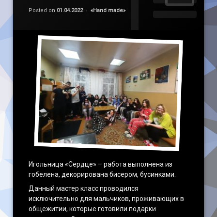
Обновлено на
by
admin
01.04.2022
Категории:
Posted on
01.04.2022
«Наnd made»
Игольница «Сердце» – работа выполнена из
гобелена, декорирована бисером, бусинками.
Данный мастер класс проводился
исключительно для мальчиков, проживающих в
общежитии, которые готовили подарки