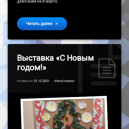
девочкам на 8 марта.
…
Мастер класс «Игольница «Сердце»
Читать далее
Выставка «С Новым
годом!»
Обновлено на
by
admin
21.12.2021
Категории:
Posted on
21.12.2021
«Наnd made»