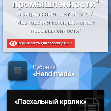
промышленности"
«Профессионалитет»
Официальный сайт ОГБПОУ 
Образовательный кредит
"Ивановский колледж легкой 
промышленности"
Версия сайта для слабовидящих
Рубрика:
«Наnd made»
«Пасхальный кролик»