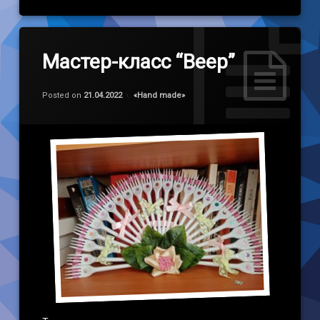
Мастер-класс “Веер”
Обновлено на
by
admin
21.04.2022
Категории:
Posted on
21.04.2022
«Наnd made»