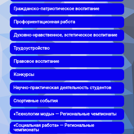
Гражданско-патриотическое воспитание
Профориентационная работа
Духовно-нравственное, эстетическое воспитание
Трудоустройство
Правовое воспитание
Конкурсы
Научно-практическая деятельность студентов
Спортивные события
«Технологии моды» — Региональные чемпионаты
«Социальная работа» — Региональные
чемпионаты