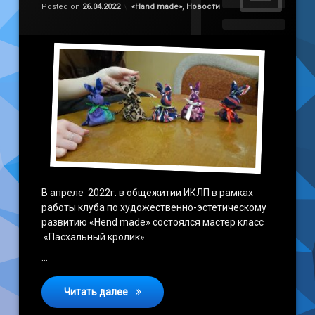
Обновлено на
by
admin
26.04.2022
Категории:
Posted on
26.04.2022
«Наnd made»
,
Новости
В апреле 2022г. в общежитии ИКЛП в рамках
работы клуба по художественно-эстетическому
развитию «Hend made» состоялся мастер класс
«Пасхальный кролик».
…
«Пасхальный кролик»
Читать далее