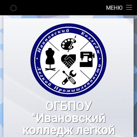
Главная
МЕНЮ
Перейти
Сведения об образовательной организации
к
содержимому
Абитуриенту
Студенту
Педагогу
Новости
Воспитательная работа
ОГБПОУ
«Профессионалы»
"Ивановский
Контакты
колледж легкой