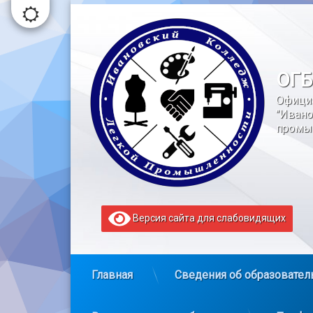
Перейти
к
содержимому
ОГБ
Офици
"Ивано
промы
Версия сайта для слабовидящих
Главная
Сведения об образовател