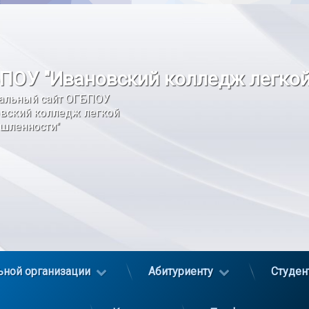
ПОУ "Ивановский колледж легко
альный сайт ОГБПОУ 
вский колледж легкой 
шленности"
ьной организации
Абитуриенту
Студен