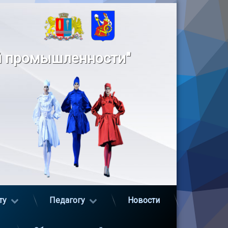
й промышленности"
ту
Педагогу
Новости