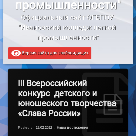
промышленности"
«Профессионалитет»
Официальный сайт ОГБПОУ 
Образовательный кредит
"Ивановский колледж легкой 
промышленности"
Версия сайта для слабовидящих
III Всероссийский
конкурс детского и
юношеского творчества
«Слава России»
Обновлено на
by
admin
25.02.2022
Категории:
Posted on
25.02.2022
Наши достижения