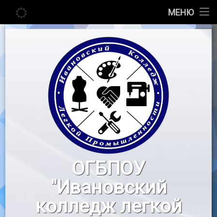
Главная
МЕНЮ
Перейти
Сведения об образовательной организации
к
содержимому
Абитуриенту
Студенту
Педагогу
Новости
Воспитательная работа
ОГБПОУ
«Профессионалы»
"Ивановский
Контакты
колледж легкой