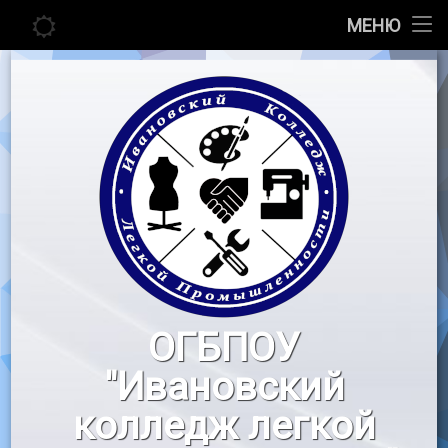
Главная
МЕНЮ
Перейти
Сведения об образовательной организации
к
содержимому
Абитуриенту
Студенту
Педагогу
Новости
Воспитательная работа
ОГБПОУ
«Профессионалы»
"Ивановский
Контакты
колледж легкой