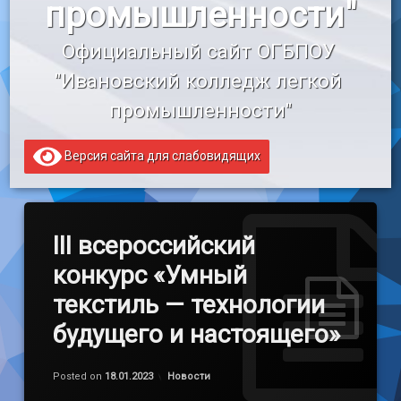
промышленности"
«Профессионалитет»
Официальный сайт ОГБПОУ 
Образовательный кредит
"Ивановский колледж легкой 
промышленности"
Версия сайта для слабовидящих
III всероссийский
конкурс «Умный
текстиль — технологии
будущего и настоящего»
Обновлено на
by
admin
18.01.2023
Категории:
Posted on
18.01.2023
Новости