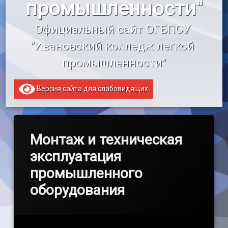
промышленности"
«Профессионалитет»
Официальный сайт ОГБПОУ 
Образовательный кредит
"Ивановский колледж легкой 
промышленности"
Версия сайта для слабовидящих
Монтаж и техническая
эксплуатация
промышленного
оборудования