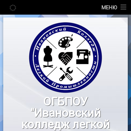
Главная
МЕНЮ
Перейти
Сведения об образовательной организации
к
содержимому
Абитуриенту
Студенту
Педагогу
Новости
Воспитательная работа
ОГБПОУ
«Профессионалы»
"Ивановский
Контакты
колледж легкой