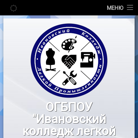
Главная
МЕНЮ
Перейти
Сведения об образовательной организации
к
содержимому
Абитуриенту
Студенту
Педагогу
Новости
Воспитательная работа
ОГБПОУ
«Профессионалы»
"Ивановский
Контакты
колледж легкой