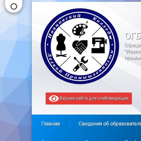
Перейти
к
содержимому
ОГБ
Офици
"Ивано
промы
Версия сайта для слабовидящих
Главная
Сведения об образовател