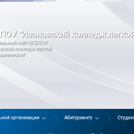
ПОУ "Ивановский колледж легко
альный сайт ОГБПОУ 
вский колледж легкой 
шленности"
ьной организации
Абитуриенту
Студен