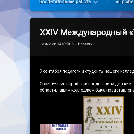
Воспитательная работа
«Профе
XXIV Международный «
Обновлено на
by
admin
14.09.2016
Категории:
Posted on
14.09.2016
Новости
9 сентября педагоги и студенты нашего колл
Свои лучшие наработки представили детские 
области.Нашим колледжем была представлена 