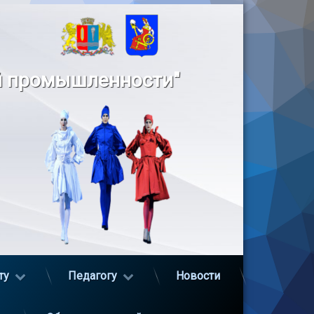
й промышленности"
ту
Педагогу
Новости