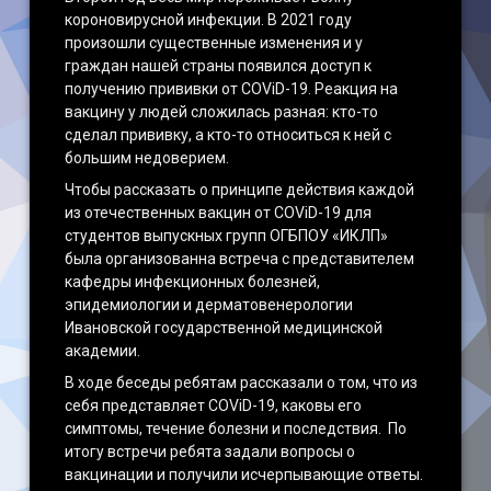
короновирусной инфекции. В 2021 году
Наши достижения
произошли существенные изменения и у
граждан нашей страны появился доступ к
получению прививки от COViD-19. Реакция на
вакцину у людей сложилась разная: кто-то
сделал прививку, а кто-то относиться к ней с
большим недоверием.
Чтобы рассказать о принципе действия каждой
из отечественных вакцин от COViD-19 для
студентов выпускных групп ОГБПОУ «ИКЛП»
была организованна встреча с представителем
кафедры инфекционных болезней,
эпидемиологии и дерматовенерологии
Ивановской государственной медицинской
академии.
В ходе беседы ребятам рассказали о том, что из
себя представляет COViD-19, каковы его
симптомы, течение болезни и последствия. По
итогу встречи ребята задали вопросы о
вакцинации и получили исчерпывающие ответы.