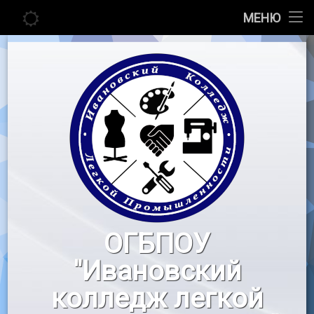
Главная
МЕНЮ
Перейти
Сведения об образовательной организации
к
содержимому
Абитуриенту
Студенту
Педагогу
Новости
Воспитательная работа
ОГБПОУ
«Профессионалы»
"Ивановский
Контакты
колледж легкой