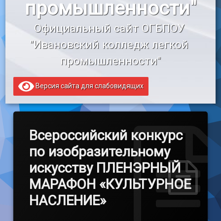
промышленности"
«Профессионалитет»
Официальный сайт ОГБПОУ 
Образовательный кредит
"Ивановский колледж легкой 
промышленности"
Версия сайта для слабовидящих
Всероссийский конкурс
по изобразительному
искусству ПЛЕНЭРНЫЙ
МАРАФОН «КУЛЬТУРНОЕ
НАСЛЕНИЕ»
Обновлено на
by
admin
31.01.2023