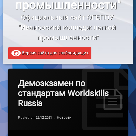
промышленности"
«Профессионалитет»
Официальный сайт ОГБПОУ 
Образовательный кредит
"Ивановский колледж легкой 
промышленности"
Версия сайта для слабовидящих
Демоэкзамен по
стандартам Worldskills
Russia
Обновлено на
by
admin
12.01.2022
Категории:
Posted on
28.12.2021
Новости