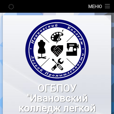
Главная
МЕНЮ
Перейти
Сведения об образовательной организации
к
содержимому
Абитуриенту
Студенту
Педагогу
Новости
Воспитательная работа
ОГБПОУ
«Профессионалы»
"Ивановский
Контакты
колледж легкой