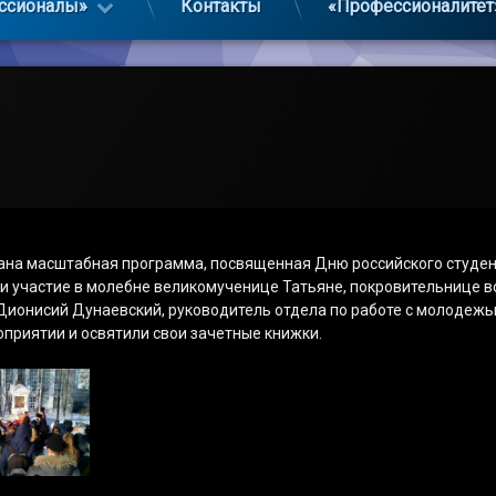
ссионалы»
Контакты
«Профессионалитет
вана масштабная программа, посвященная Дню российского студен
ли участие в молебне великомученице Татьяне, покровительнице в
 Дионисий Дунаевский, руководитель отдела по работе с молодеж
приятии и освятили свои зачетные книжки.