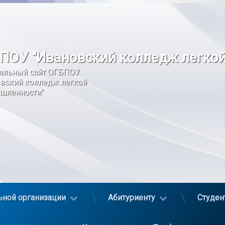
ПОУ "Ивановский колледж легко
альный сайт ОГБПОУ 
вский колледж легкой 
шленности"
ьной организации
Абитуриенту
Студен