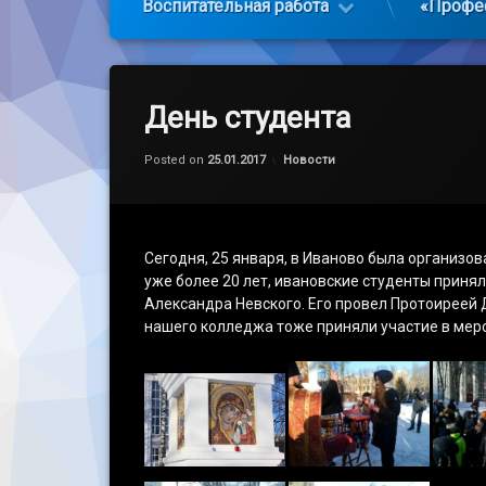
Воспитательная работа
«Профе
День студента
Обновлено на
by
admin
25.01.2017
Категории:
Posted on
25.01.2017
Новости
Сегодня, 25 января, в Иваново была организо
уже более 20 лет, ивановские студенты приня
Александра Невского. Его провел Протоиреей
нашего колледжа тоже приняли участие в меро