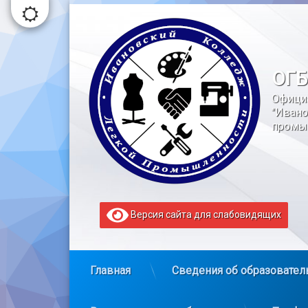
Перейти
к
содержимому
ОГБ
Офици
"Ивано
промы
Версия сайта для слабовидящих
Главная
Сведения об образовател