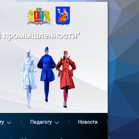
й промышленности"
ту
Педагогу
Новости