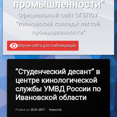
промышленности"
«Профессионалитет»
Официальный сайт ОГБПОУ 
Образовательный кредит
"Ивановский колледж легкой 
промышленности"
Версия сайта для слабовидящих
“Студенческий десант” в
центре кинологической
службы УМВД России по
Ивановской области
Обновлено на
by
admin
25.01.2017
Категории:
Posted on
25.01.2017
Новости