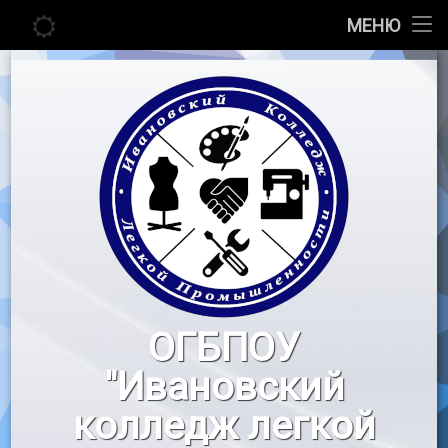
Главная
МЕНЮ
Перейти
Сведения об образовательной организации
к
содержимому
Абитуриенту
Студенту
Педагогу
Новости
Воспитательная работа
ОГБПОУ
«Профессионалы»
"Ивановский
Контакты
колледж легкой