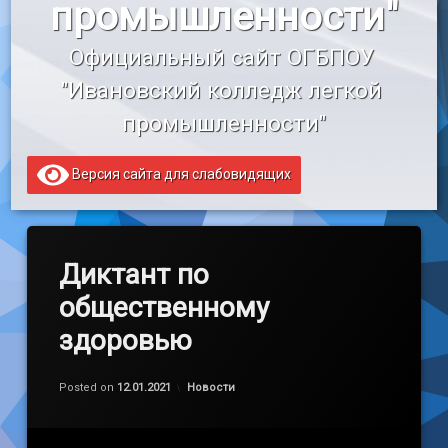
промышленности"
«Профессионалитет»
Официальный сайт ОГБПОУ 
Образовательный кредит
"Ивановский колледж легкой 
промышленности"
Версия сайта для слабовидящих
Диктант по
общественному
здоровью
Обновлено на
by
admin
27.01.2021
Категории:
Posted on
12.01.2021
Новости