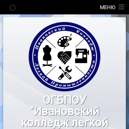
Главная
МЕНЮ
Перейти
Сведения об образовательной организации
к
содержимому
Абитуриенту
Студенту
Педагогу
Новости
Воспитательная работа
ОГБПОУ
«Профессионалы»
"Ивановский
Контакты
колледж легкой