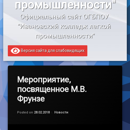
промышленности"
«Профессионалитет»
Официальный сайт ОГБПОУ 
Образовательный кредит
"Ивановский колледж легкой 
промышленности"
Версия сайта для слабовидящих
Мероприятие,
посвященное М.В.
Фрунзе
Обновлено на
by
admin
28.02.2018
Категории:
Posted on
28.02.2018
Новости