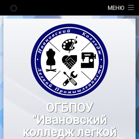
Главная
МЕНЮ
Перейти
Сведения об образовательной организации
к
содержимому
Абитуриенту
Студенту
Педагогу
Новости
Воспитательная работа
ОГБПОУ
«Профессионалы»
"Ивановский
Контакты
колледж легкой