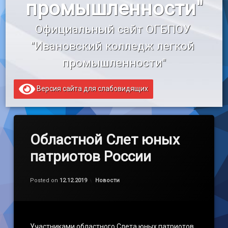
промышленности"
«Профессионалитет»
Официальный сайт ОГБПОУ 
Образовательный кредит
"Ивановский колледж легкой 
промышленности"
Версия сайта для слабовидящих
Областной Слет юных
патриотов России
by
admin
Категории:
Posted on
12.12.2019
Новости
Участниками областного Слета юных патриотов