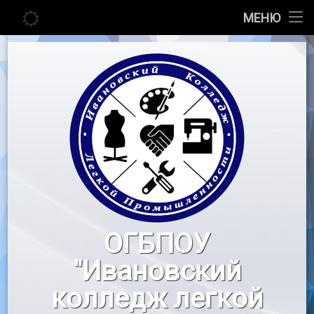
Главная
МЕНЮ
Перейти
Сведения об образовательной организации
к
содержимому
Абитуриенту
Студенту
Педагогу
Новости
Воспитательная работа
ОГБПОУ
«Профессионалы»
"Ивановский
Контакты
колледж легкой