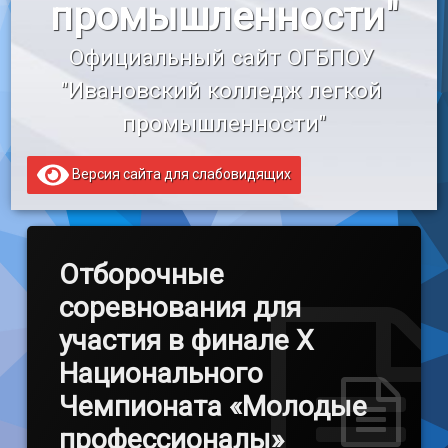
промышленности"
«Профессионалитет»
Официальный сайт ОГБПОУ 
Образовательный кредит
"Ивановский колледж легкой 
промышленности"
Версия сайта для слабовидящих
Отборочные
соревнования для
участия в финале X
Национального
Чемпионата «Молодые
профессионалы»