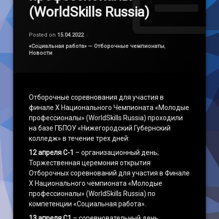
(WorldSkills Russia)
Обновлено на
by
admin
15.04.2022
Posted on
15.04.2022
Категории:
«Социальная работа» — Отборочные чемпионаты
,
Новости
Отборочные соревнования для участия в
финале X Национального Чемпионата «Молодые
профессионалы» (WorldSkills Russia) проходили
на базе ГБПОУ «Нижегородский Губернский
колледж» в течение трех дней:
12 апреля С-1
– организационный день;
Торжественная церемония открытия
Отборочных соревнований для участия в Финале
X Национального чемпионата «Молодые
профессионалы» (WorldSkills Russia) по
компетенции «Социальная работа».
13 апреля С1
– соревновательный день.