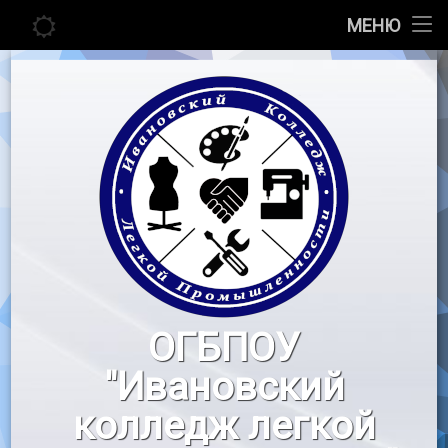
Главная
МЕНЮ
Перейти
Сведения об образовательной организации
к
содержимому
Абитуриенту
Студенту
Педагогу
Новости
Воспитательная работа
ОГБПОУ
«Профессионалы»
"Ивановский
Контакты
колледж легкой