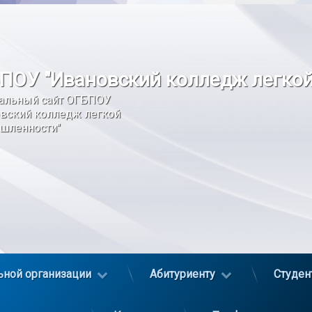
ПОУ "Ивановский колледж легко
альный сайт ОГБПОУ 
вский колледж легкой 
шленности"
ьной организации
Абитуриенту
Студен