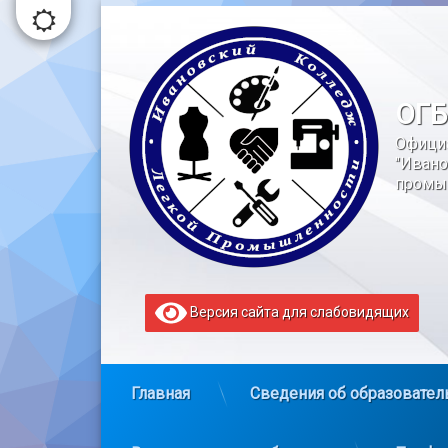
Перейти
к
содержимому
ОГБ
Офици
"Ивано
промы
Версия сайта для слабовидящих
Главная
Сведения об образовател