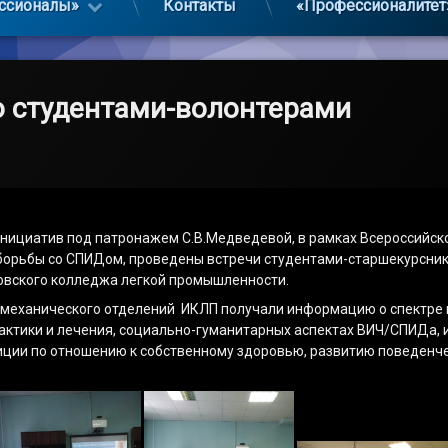
ссионалы»
Контакты
«Профессионалитет
о студентами-волонтерами
нициатив под патронажем С.В.Медведевой, в рамках Всероссийско
борьбы со СПИДом, проведены встречи студентами-старшекурсни
вского колледжа легкой промышленности.
 и механического отделений ИКЛП получали информацию о спектре
ктики и лечения, социально-гуманитарных аспектах ВИЧ/СПИДа, 
иции по отношению к собственному здоровью, развитию поведенч