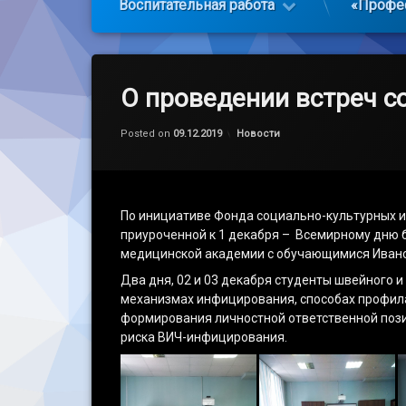
Воспитательная работа
«Профе
О проведении встреч с
by
admin
Категории:
Posted on
09.12.2019
Новости
По инициативе Фонда социально-культурных и
приуроченной к 1 декабря – Всемирному дню 
медицинской академии с обучающимися Ивано
Два дня, 02 и 03 декабря студенты швейного
механизмах инфицирования, способах профила
формирования личностной ответственной поз
риска ВИЧ-инфицирования.