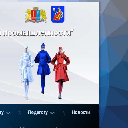
й промышленности"
ту
Педагогу
Новости