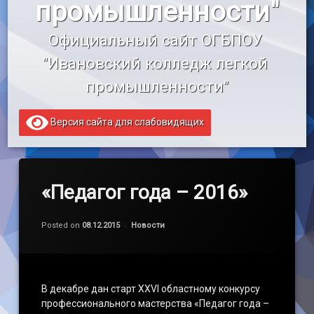
промышленности"
«Профессионалитет»
Официальный сайт ОГБПОУ 
Образовательный кредит
"Ивановский колледж легкой 
промышленности"
Версия сайта для слабовидящих
«Педагог года – 2016»
Обновлено на
by
admin
08.12.2015
Категории:
Posted on
08.12.2015
Новости
В декабре дан старт XXVI областному конкурсу
профессионального мастерства «Педагог года –