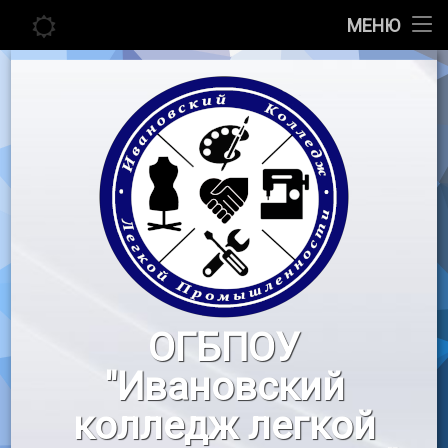
Главная
МЕНЮ
Перейти
Сведения об образовательной организации
к
содержимому
Абитуриенту
Студенту
Педагогу
Новости
Воспитательная работа
ОГБПОУ
«Профессионалы»
"Ивановский
Контакты
колледж легкой