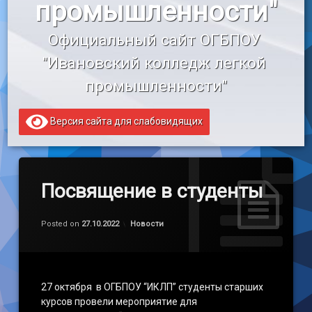
промышленности"
«Профессионалитет»
Официальный сайт ОГБПОУ 
Образовательный кредит
"Ивановский колледж легкой 
промышленности"
Версия сайта для слабовидящих
Посвящение в студенты
Обновлено на
by
admin
05.11.2022
Категории:
Posted on
27.10.2022
Новости
27 октября в ОГБПОУ “ИКЛП” студенты старших
курсов провели мероприятие для