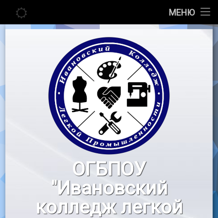
Главная
МЕНЮ
Перейти
Сведения об образовательной организации
к
содержимому
Абитуриенту
Студенту
Педагогу
Новости
Воспитательная работа
ОГБПОУ
«Профессионалы»
"Ивановский
Контакты
колледж легкой