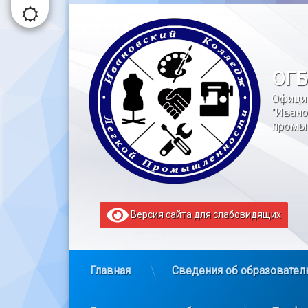
Перейти
к
содержимому
ОГБ
Офици
"Ивано
промы
Версия сайта для слабовидящих
Главная
Сведения об образовател