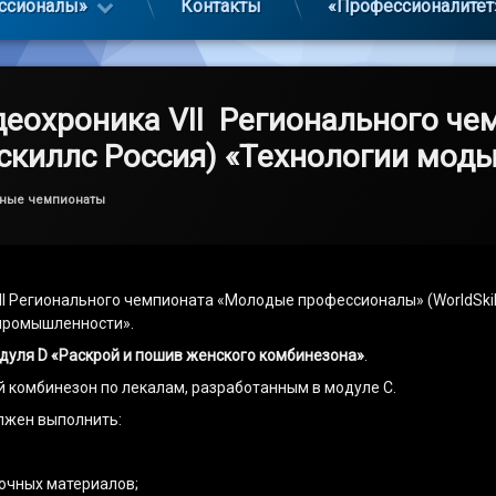
ссионалы»
Контакты
«Профессионалитет
деохроника VI
I
Регионального че
скиллс Россия)
«Технологии моды»
ьные чемпионаты
II Регионального чемпионата «Молодые профессионалы» (WorldSkil
 промышленности».
дуля
D
«Раскрой и пошив женского комбинезона»
.
 комбинезон по лекалам, разработанным в модуле С.
лжен выполнить:
дочных материалов;