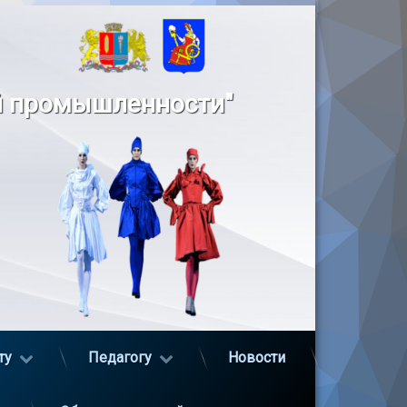
й промышленности"
ту
Педагогу
Новости