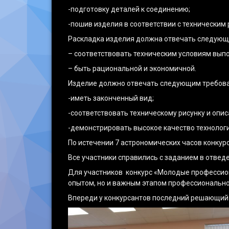
-подготовку деталей к соединению;
-пошив изделия в соответствии с техническим
Раскладка изделия должна отвечать следующ
– соответствовать техническим условиям вып
– быть рациональной и экономичной.
Изделие должно отвечать следующим требов
-иметь законченный вид;
-соответствовать техническому рисунку и опи
-демонстрировать высокое качество технолог
По истечении 7 астрономических часов конкур
Все участники справились с заданием в отвед
Для участников конкурс «Молодые профессион
опытом, но и важным этапом профессионально
Впереди у конкурсантов последний решающий 