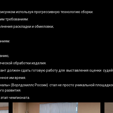
 рисунком используя прогрессивную технологию сборки.
им требованиям:
олнения раскладки и обмеловки;
аниям:
санию;
ической обработки изделия.
сант должен сдать готовую работу для выставления оценки судей
енное им время.
алы» (Ворлдскиллс России) стал не просто уникальной площадко
го развития.
этап чемпионата.