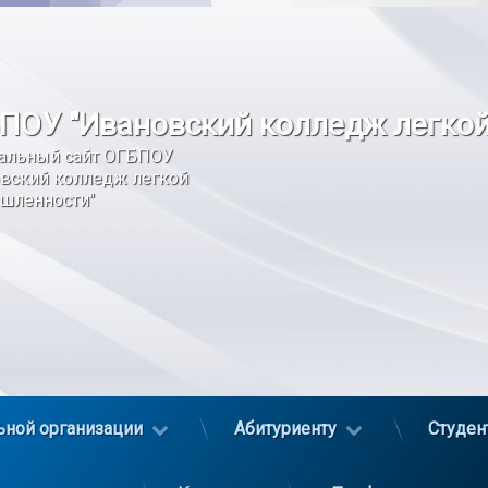
ПОУ "Ивановский колледж легко
альный сайт ОГБПОУ 
вский колледж легкой 
шленности"
ьной организации
Абитуриенту
Студен