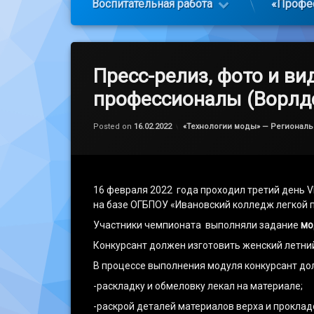
Воспитательная работа
«Профе
Пресс-релиз, фото и ви
профессионалы (Ворлд
Обновлено на
by
admin
17.02.2022
Категории:
Posted on
16.02.2022
«Технологии моды» — Регионал
16 февраля 2022 года проходил третий день V
на базе ОГБПОУ «Ивановский колледж легкой
Участники чемпионата выполняли задание
мо
Конкурсант должен изготовить женский летний
В процессе выполнения модуля конкурсант до
-раскладку и обмеловку лекал на материале;
-раскрой деталей материалов верха и прокла