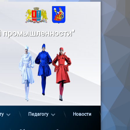
й промышленности"
ту
Педагогу
Новости