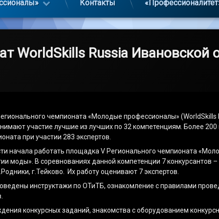
ссионалы»
Контакты
«Профессионалитет
 WorldSkills Russia Ивановской 
Регионального чемпионата «Молодые профессионалы» (WorldSkills R
нимают участие лучшие из лучших по 32 компетенциям. Более 200 
ната при участии 283 экспертов.
и начала работать площадка V Регионального чемпионата «Молоды
ии моды». В соревнованиях данной компетенции 7 конкурсантов – 
г.Родники, г.Тейково. Их работу оценивают 7 экспертов.
роведены инструктажи по ОТиТБ, ознакомление с правилами прове
.
ждения конкурсных заданий, знакомства с оборудованием конкурс