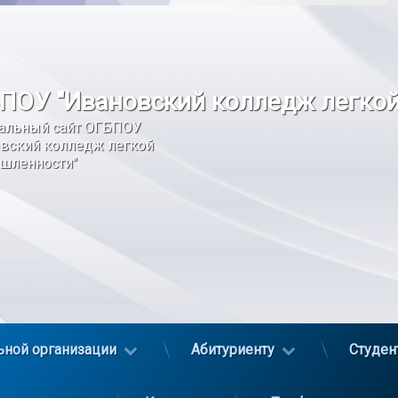
ПОУ "Ивановский колледж легко
альный сайт ОГБПОУ 
вский колледж легкой 
шленности"
ьной организации
Абитуриенту
Студен