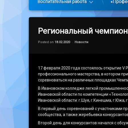
Воспитательная работа
«Профе
Региональный чемпионат
Обновлено на
by
admin
19.02.2020
Категории:
Posted on
18.02.2020
Новости
17 февраля 2020 года состоялось открытие V 
профессионального мастерства, в котором при
соревноваться на различных площадках Чемпио
В Ивановском колледже легкой промышленност
Ивановской области по компетенции «Технолог
Ивановской области: г.Шуя, г.Кинешма, г.Южа, 
В первый день соревнований с участниками п
сообщества, а также жеребьевка конкурсантов
Второй день для конкурсантов начался с обсу