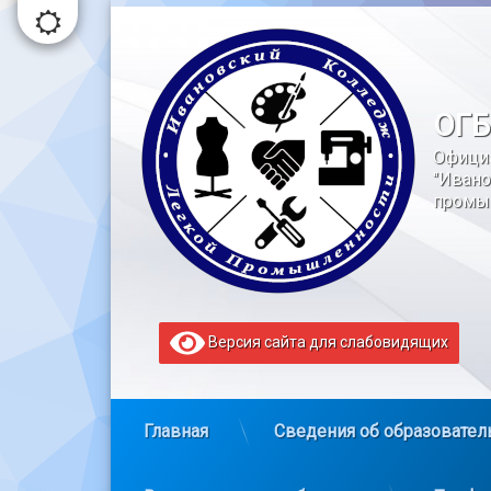
Перейти
к
содержимому
ОГБ
Офици
"Ивано
промы
Версия сайта для слабовидящих
Главная
Сведения об образовател