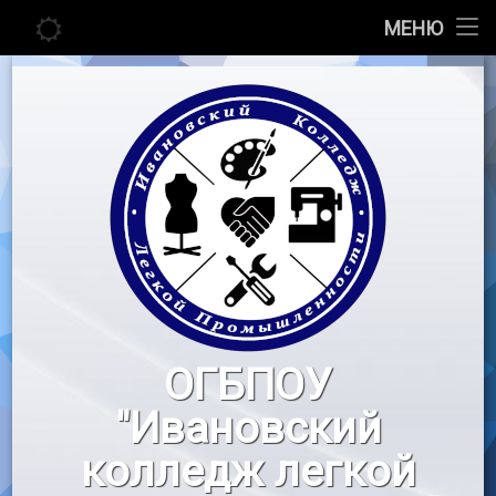
Главная
МЕНЮ
Перейти
Сведения об образовательной организации
к
содержимому
Абитуриенту
Студенту
Педагогу
Новости
Воспитательная работа
ОГБПОУ
«Профессионалы»
"Ивановский
Контакты
колледж легкой