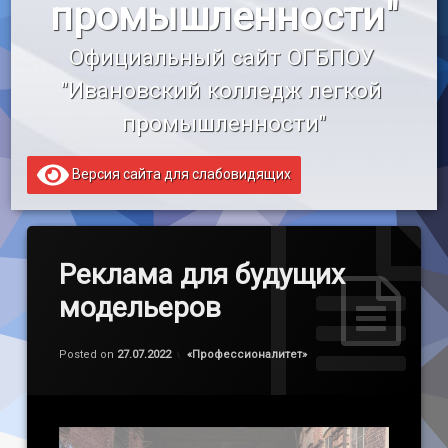
промышленности"
«Профессионалитет»
Официальный сайт ОГБПОУ 
Образовательный кредит
"Ивановский колледж легкой 
промышленности"
Версия сайта для слабовидящих
Реклама для будущих
модельеров
Обновлено на
by
admin
27.07.2022
Категории:
Posted on
27.07.2022
«Профессионалитет»