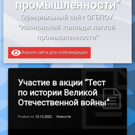
промышленности"
«Профессионалитет»
Официальный сайт ОГБПОУ 
Образовательный кредит
"Ивановский колледж легкой 
промышленности"
Версия сайта для слабовидящих
Участие в акции “Тест
по истории Великой
Отечественной войны”
Обновлено на
by
admin
15.12.2022
Категории:
Posted on
15.12.2022
Новости