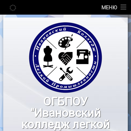
Главная
МЕНЮ
Перейти
Сведения об образовательной организации
к
содержимому
Абитуриенту
Студенту
Педагогу
Новости
Воспитательная работа
ОГБПОУ
«Профессионалы»
"Ивановский
Контакты
колледж легкой