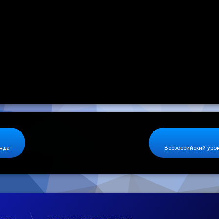
онда
Всероссийский уро