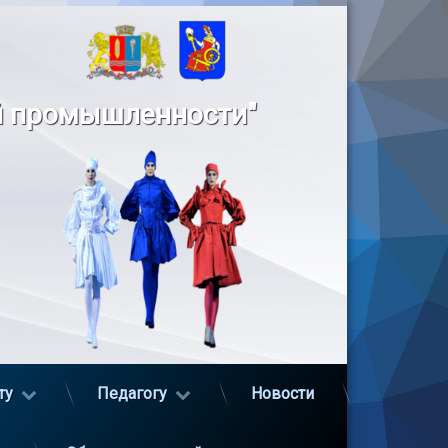
й промышленности"
ту
Педагогу
Новости