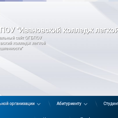
ПОУ "Ивановский колледж легко
альный сайт ОГБПОУ 
вский колледж легкой 
шленности"
ьной организации
Абитуриенту
Студен