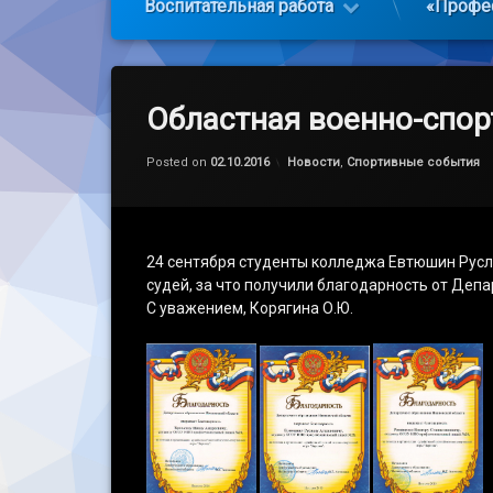
Воспитательная работа
«Профе
Областная военно-спор
Обновлено на
by
admin
28.03.2021
Категории:
Posted on
02.10.2016
Новости
,
Спортивные события
24 сентября студенты колледжа Евтюшин Русла
судей, за что получили благодарность от Деп
С уважением, Корягина О.Ю.