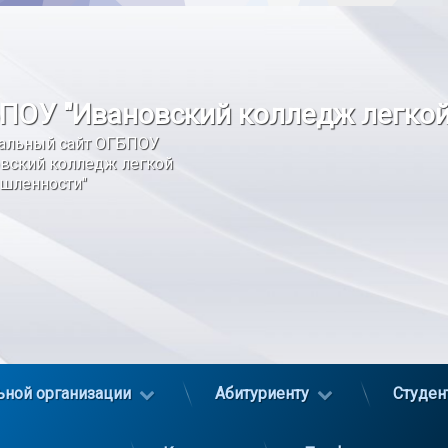
ПОУ "Ивановский колледж легко
альный сайт ОГБПОУ 
вский колледж легкой 
шленности"
ьной организации
Абитуриенту
Студен