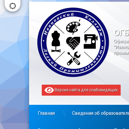
Перейти
к
содержимому
ОГБ
Офици
"Ивано
промы
Версия сайта для слабовидящих
Главная
Сведения об образовател