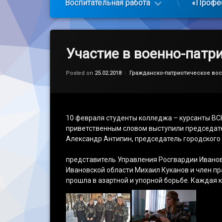
Воспитательная работа
«Профе
Участие в военно-патр
Обновлено на
by
admin
25.02.2018
Категории:
Posted on
25.02.2018
Гражданско-патриотическое во
10 февраля студенты колледжа – курсанты ВСК
приветственным словом выступили председате
Александр Антипин, председатель городског
представитель Управления Росгвардии Ивановс
Ивановской области Михаил Куканов и член п
прошла в азартной и упорной борьбе. Каждая 