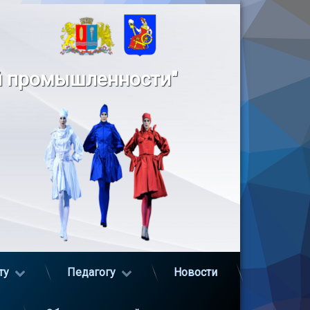
й промышленности"
ту
Педагогу
Новости