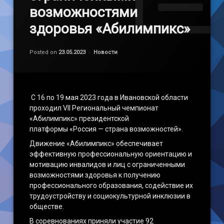
возможностями
здоровья «Абилимпикс»
Обновлено на
by
admin
31.05.2023
Категории:
Posted on
23.05.2023
Новости
C 16 по 19 мая 2023 года в Ивановской области
проходил VII Региональный чемпионат
«Абилимпикс» президентской
платформы «Россия — страна возможностей».
Движение «Абилимпикс» обеспечивает
эффективную профессиональную ориентацию и
мотивацию инвалидов и лиц с ограниченными
возможностями здоровья к получению
профессионального образования, содействие их
трудоустройству и социокультурной инклюзии в
обществе.
В соревнованиях приняли участие 92