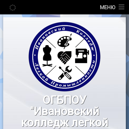
Главная
МЕНЮ
Перейти
Сведения об образовательной организации
к
содержимому
Абитуриенту
Студенту
Педагогу
Новости
Воспитательная работа
ОГБПОУ
«Профессионалы»
"Ивановский
Контакты
колледж легкой