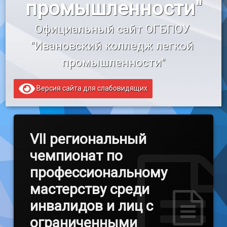
промышленности"
«Профессионалитет»
Официальный сайт ОГБПОУ 
Образовательный кредит
"Ивановский колледж легкой 
промышленности"
Версия сайта для слабовидящих
VII региональный
чемпионат по
профессиональному
мастерству среди
инвалидов и лиц с
ограниченными