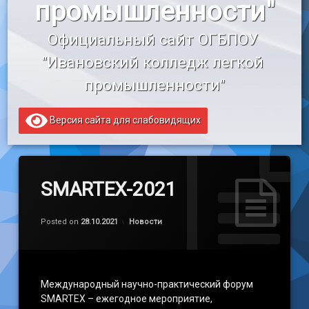
промышленности"
«Профессионалитет»
Официальный сайт ОГБПОУ 
Образовательный кредит
"Ивановский колледж легкой 
промышленности"
Версия сайта для слабовидящих
SMARTEX-2021
Обновлено на
by
admin
28.10.2021
Категории:
Posted on
28.10.2021
Новости
Международный научно-практический форум
SMARTEX – ежегодное мероприятие,