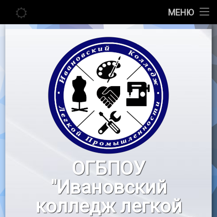
Главная
МЕНЮ
Перейти
Сведения об образовательной организации
к
содержимому
Абитуриенту
Студенту
Педагогу
Новости
Воспитательная работа
ОГБПОУ
«Профессионалы»
"Ивановский
Контакты
колледж легкой