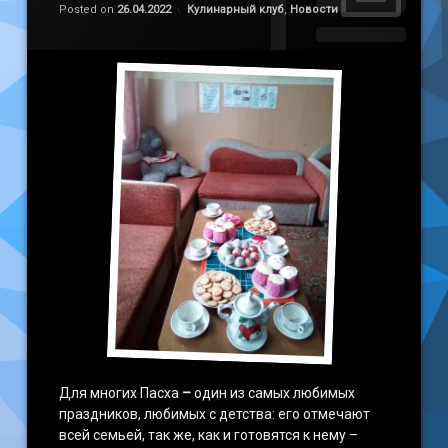
Обновлено на
by
admin
26.04.2022
Категории:
Posted on
26.04.2022
Кулинарный клуб
,
Новости
Для многих Пасха
–
один из самых любимых
праздников, любимых с детства: его отмечают
всей семьей, так же, как и готовятся к нему –