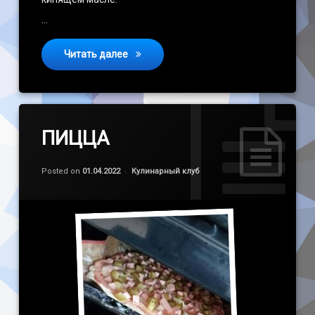
…
Мастер класс «Хворост»
Читать далее
ПИЦЦА
Обновлено на
by
admin
01.04.2022
Категории:
Posted on
01.04.2022
Кулинарный клуб