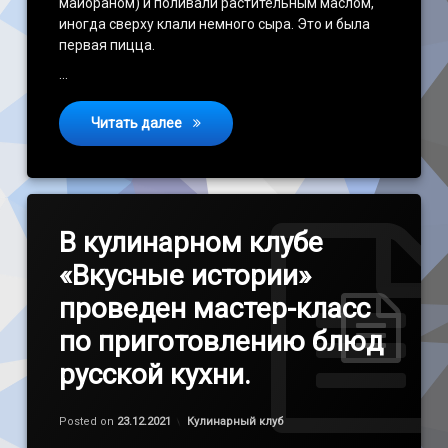
майораном) и поливали растительным маслом,
иногда сверху клали немного сыра. Это и была
первая пицца.
…
ПИЦЦА
Читать далее
В кулинарном клубе
«Вкусные истории»
проведен мастер-класс
по приготовлению блюд
русской кухни.
Обновлено на
by
admin
23.12.2021
Категории:
Posted on
23.12.2021
Кулинарный клуб