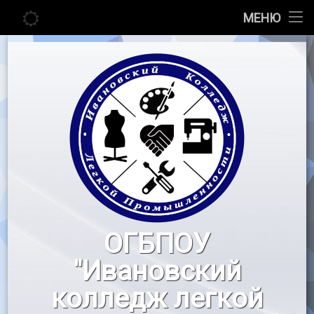
Главная
МЕНЮ
Перейти
Сведения об образовательной организации
к
содержимому
Абитуриенту
Студенту
Педагогу
Новости
Воспитательная работа
ОГБПОУ
«Профессионалы»
"Ивановский
Контакты
колледж легкой