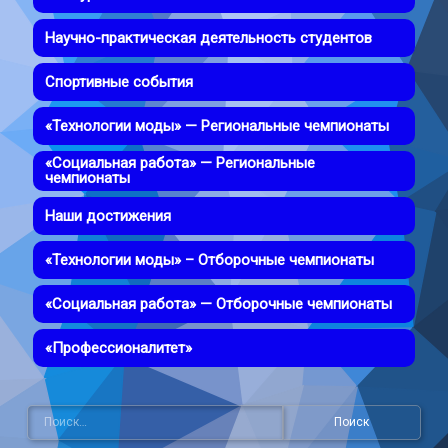
Научно-практическая деятельность студентов
Спортивные события
«Технологии моды» — Региональные чемпионаты
«Социальная работа» — Региональные
чемпионаты
Наши достижения
«Технологии моды» – Отборочные чемпионаты
«Социальная работа» — Отборочные чемпионаты
«Профессионалитет»
Найти: