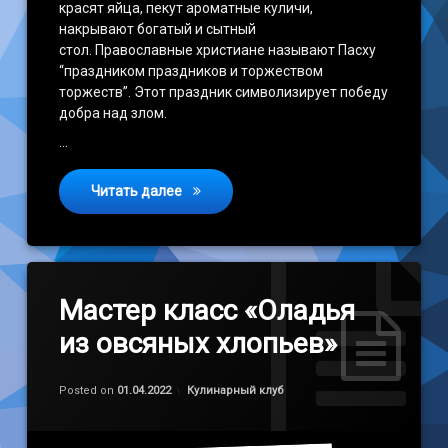
красят яйца, пекут ароматные куличи,
накрывают богатый и сытный
стол. Православные христиане называют Пасху
“праздником праздников и торжеством
торжеств”. Этот праздник символизирует победу
добра над злом.
…
Пасхальные традиции.
Читать далее
Мастер класс «Оладья
из овсяных хлопьев»
Обновлено на
by
admin
01.04.2022
Категории:
Posted on
01.04.2022
Кулинарный клуб