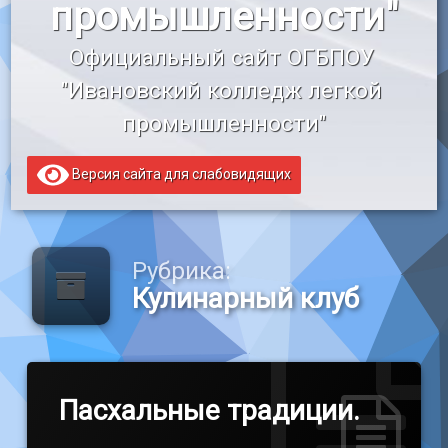
промышленности"
«Профессионалитет»
Официальный сайт ОГБПОУ 
Образовательный кредит
"Ивановский колледж легкой 
промышленности"
Версия сайта для слабовидящих
Рубрика:
Кулинарный клуб
Пасхальные традиции.