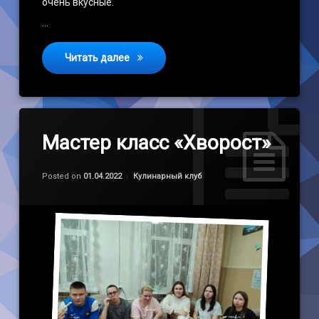
очень вкусные.
…
Мастер класс «Оладья из овсяных хлоп
Читать далее
Мастер класс «Хворост»
Обновлено на
by
admin
01.04.2022
Категории:
Posted on
01.04.2022
Кулинарный клуб